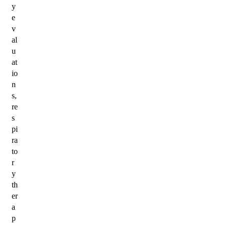
y
e
v
al
u
at
io
n
s,
re
s
pi
ra
to
r
y
th
er
a
p