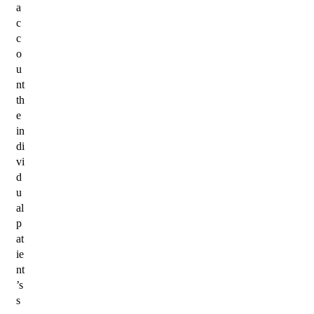
a
c
c
o
u
nt
th
e
in
di
vi
d
u
al
p
at
ie
nt
’s
s